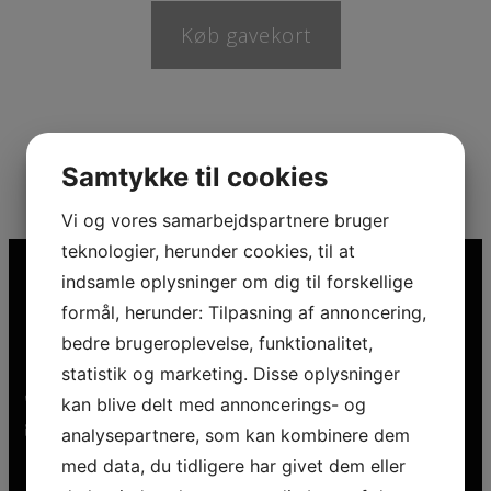
Køb gavekort
Samtykke til cookies
Vi og vores samarbejdspartnere bruger
teknologier, herunder cookies, til at
indsamle oplysninger om dig til forskellige
formål, herunder: Tilpasning af annoncering,
Kontakt os
bedre brugeroplevelse, funktionalitet,
statistik og marketing. Disse oplysninger
+45 53 54 41 23
kan blive delt med annoncerings- og
vaerdsat@gmail.com
analysepartnere, som kan kombinere dem
med data, du tidligere har givet dem eller