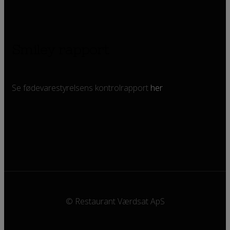
Smiley rapport
Se fødevarestyrelsens kontrolrapport
her
© Restaurant Værdsat ApS