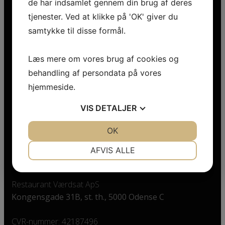
de har indsamlet gennem din brug af deres
tjenester. Ved at klikke på 'OK' giver du
samtykke til disse formål.
Åbningstider
Læs mere om vores brug af cookies og
behandling af persondata på vores
hjemmeside.
Mandag – søndag: ​11.30 – 23.00
VIS
DETALJER
JA
NEJ
OK
JA
NEJ
Find os
NØDVENDIGE
PRÆFERENCER
AFVIS ALLE
JA
NEJ
JA
NEJ
MARKETING
STATISTIK
Restaurant Værdsat ApS
Kongensgade 31B, st. th., 5000 Odense C
CVR-nummer: 42187496